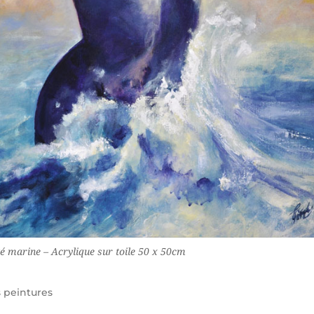
é marine – Acrylique sur toile 50 x 50cm
s
peintures